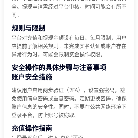
全。提现申请需经过平台审核，时间可能会有所不
同。
规则与限制
平台对充值和提现金额设有每日、每月限制，用户
应提前了解相关规则。未完成实名认证或账户存在
异常行为时，可能会限制资金操作权限。
安全操作的具体步骤与注意事项
账户安全措施
建议用户启用两步验证（2FA），设置强密码，避
免使用简单密码或重复密码。定期更换密码，确保
账户信息的安全性。同时，不要在公共网络环境下
登录平台，防止账号被窃取。
充值操作指南
1. 登录平台后，进入“充值”页面。