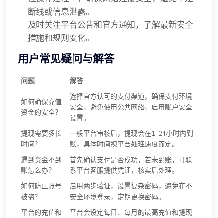
断线或信息泄露。
及时关注平台公告和官方通知，了解最新安全
措施和规则变化。
用户常见疑问与解答
问题
解答
选择官方认可的支付渠道，确保支付环境
如何确保充值
安全，避免使用公共网络，启用账户安全
资金的安全？
设置。
提现需要多长
一般平台审核后，提现会在1-24小时内到
时间？
账，具体时间视平台处理速度而定。
遇到资金不到
首先确认支付是否成功，若未到账，可联
账怎么办？
系平台客服提供凭证，核实后处理。
如何防止账号
启用两步验证，设置复杂密码，避免在不
被盗？
安全环境登录，定期更换密码。
平台的充值和
平台会设定每日、每月的最高充值和提现