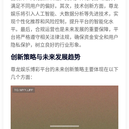
满足不同用户的偏好。其次，技术创新方面，尊龙
娱乐将引入人工智能、大数据分析等先进技术，实
现个性化推荐和风险控制，提升平台的智能化水
平。最后，合规运营也是未来发展的重要保障，平
台将严格遵守相关法律法规，确保资金安全和用户
隐私保护，树立良好的行业形象。
创新策略与未来发展趋势
尊龙娱乐博彩平台的未来创新策略主要体现在以下
几个方面：