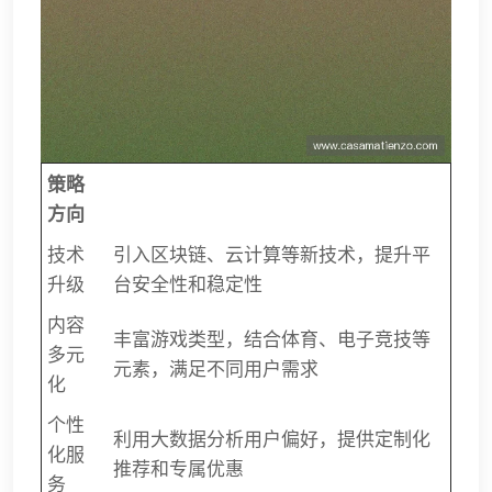
策略
方向
技术
引入区块链、云计算等新技术，提升平
升级
台安全性和稳定性
内容
丰富游戏类型，结合体育、电子竞技等
多元
元素，满足不同用户需求
化
个性
利用大数据分析用户偏好，提供定制化
化服
推荐和专属优惠
务