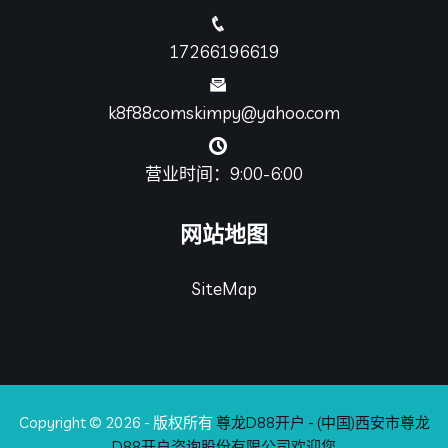
17266196619
k8f88comskimpy@yahoo.com
营业时间：9:00-6:00
网站地图
SiteMap
Copyright © 2026 - 版权所有
尊龙D88开户 - (中国)西安市尊龙
D88开户咨询股份有限公司欢迎您