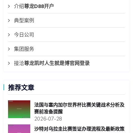
介绍
尊龙D88开户
典型案例
今日公司
集团服务
接洽
尊龙凯时人生就是博官网登录
推荐文章
法国与塞内加尔世界杯比赛关键战术分析及
赛前准备提醒
2026-07-28
沙特对乌拉圭比赛签证办理流程及最新政策