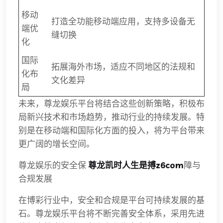
移动
打造全功能移动端应用，支持多设备无
端优
缝切换
化
国际
拓展海外市场，适应不同地区的法规和
化布
文化差异
局
未来，尊龙娱乐平台将结合这些创新策略，积极布
局新兴技术和市场趋势，推动行业的持续发展。特
别是在移动端和国际化方面的投入，将为平台带来
更广阔的增长空间。
尊龙娱乐的安全保
尊龙凯时人生是搏z6com
障与
合规发展
在博彩行业中，安全和合规是平台可持续发展的基
石。尊龙娱乐平台将不断完善安全体系，采用先进