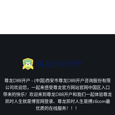
尊龙D88开户 - (中国)西安市尊龙D88开户咨询股份有限
公司欢迎您，一起来感受尊龙官方网站官网中国区入口
带来的快乐！欢迎来到尊龙D88开户和我们一起体验尊龙
凯时人生就是博官网登录、尊龙凯时人生是搏z6com最
优质的在线服务！！！